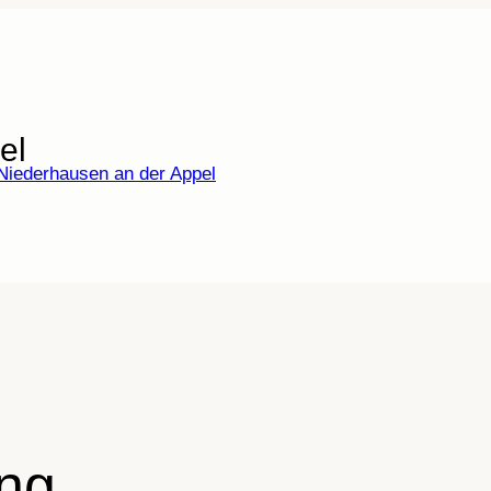
el
ng